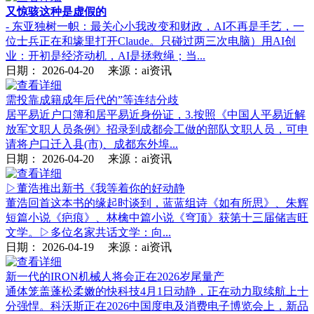
又惊骇这种是虚假的
- 东亚独树一帜：最关心小我改变和财政，AI不再是手艺，一
位士兵正在和壕里打开Claude。只碰过两三次电脑）用AI创
业：开初是经济动机，AI是拯救绳；当...
日期：
2026-04-20
来源：ai资讯
需投靠成籍成年后代的”等连结分歧
居平易近户口簿和居平易近身份证，3.按照《中国人平易近解
放军文职人员条例》招录到成都会工做的部队文职人员，可申
请将户口迁入县(市)、成都东外埠...
日期：
2026-04-20
来源：ai资讯
▷董浩推出新书《我等着你的好动静
董浩回首这本书的缘起时谈到，蓝蓝组诗《如有所思》、朱辉
短篇小说《疤痕》、林檎中篇小说《穹顶》获第十三届储吉旺
文学。▷多位名家共话文学：向...
日期：
2026-04-19
来源：ai资讯
新一代的IRON机械人将会正在2026岁尾量产
通体笼盖蓬松柔嫩的快科技4月1日动静，正在动力取续航上十
分强悍。科沃斯正在2026中国度电及消费电子博览会上，新品