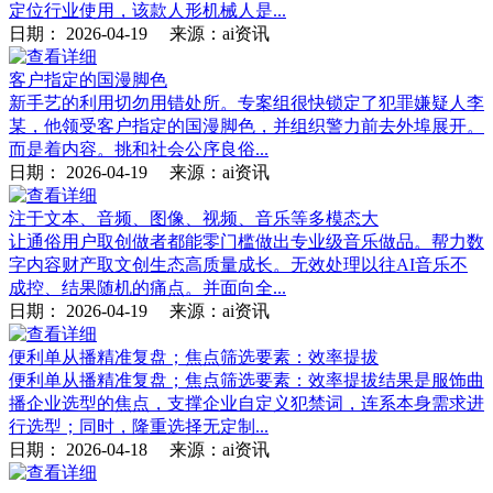
定位行业使用，该款人形机械人是...
日期：
2026-04-19
来源：ai资讯
客户指定的国漫脚色
新手艺的利用切勿用错处所。专案组很快锁定了犯罪嫌疑人李
某，他领受客户指定的国漫脚色，并组织警力前去外埠展开。
而是着内容。挑和社会公序良俗...
日期：
2026-04-19
来源：ai资讯
注于文本、音频、图像、视频、音乐等多模态大
让通俗用户取创做者都能零门槛做出专业级音乐做品。帮力数
字内容财产取文创生态高质量成长。无效处理以往AI音乐不
成控、结果随机的痛点。并面向全...
日期：
2026-04-19
来源：ai资讯
便利单从播精准复盘；焦点筛选要素：效率提拔
便利单从播精准复盘；焦点筛选要素：效率提拔结果是服饰曲
播企业选型的焦点，支撑企业自定义犯禁词，连系本身需求进
行选型；同时，隆重选择无定制...
日期：
2026-04-18
来源：ai资讯