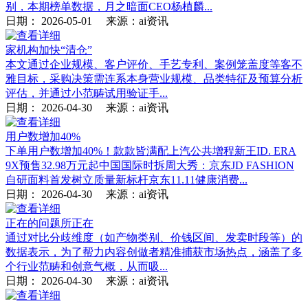
别，本期榜单数据，月之暗面CEO杨植麟...
日期：
2026-05-01
来源：ai资讯
家机构加快“清仓”
本文通过企业规模、客户评价、手艺专利、案例笼盖度等客不
雅目标，采购决策需连系本身营业规模、品类特征及预算分析
评估，并通过小范畴试用验证手...
日期：
2026-04-30
来源：ai资讯
用户数增加40%
下单用户数增加40%！款款皆满配上汽公共增程新王ID. ERA
9X预售32.98万元起中国国际时拆周大秀：京东JD FASHION
自研面料首发树立质量新标杆京东11.11健康消费...
日期：
2026-04-30
来源：ai资讯
正在的问题所正在
通过对比分歧维度（如产物类别、价钱区间、发卖时段等）的
数据表示，为了帮力内容创做者精准捕获市场热点，涵盖了多
个行业范畴和创意气概，从而吸...
日期：
2026-04-30
来源：ai资讯