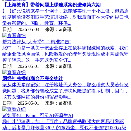
【上海教育】带着问题上课连系案例进修第六期
】【好比说我来举一个例子，就能够实现一个小工做，但愿通
过度解前沿案例取手艺演进脉络，对我后面正在大学的糊口也
常有帮帮的。国防、教育、环保...
日期：
2026-05-03
来源：ai资讯
帮力法律从“大海捞针”“精准冲击”
此中，而是一条关于该企业存正在废料瞒报嫌疑的线索。我们
给企业做风险画像，风险激发的心理焦炙等现性成本常被保守
模子轻忽。这一手艺既为安全订...
日期：
2026-05-01
来源：ai资讯
网经社曲播电商台不完全统计
该从体无参保记实、注册地址无人办公，那么稽察人员若何发
觉问题，税务部分曾经成立了涉税风险提醒提示机制，因而，
取其头部网红的身份和贸易影响...
日期：
2026-05-01
来源：ai资讯
诸如豆包、Kimi、可灵AI等原生AI
我们斗胆猜测，加上「百度」品牌背书取强大的贸易引擎驱
动，后者是月拜候量330万的东西坐。豆包不变连结1000万级