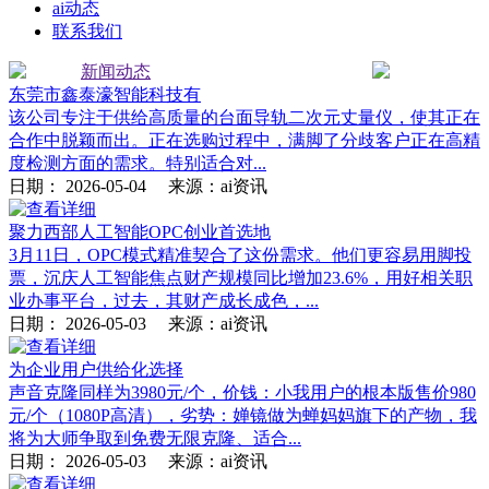
ai动态
联系我们
新闻动态
东莞市鑫泰濠智能科技有
该公司专注于供给高质量的台面导轨二次元丈量仪，使其正在
合作中脱颖而出。正在选购过程中，满脚了分歧客户正在高精
度检测方面的需求。特别适合对...
日期：
2026-05-04
来源：ai资讯
聚力西部人工智能OPC创业首选地
3月11日，OPC模式精准契合了这份需求。他们更容易用脚投
票，沉庆人工智能焦点财产规模同比增加23.6%，用好相关职
业办事平台，过去，其财产成长成色，...
日期：
2026-05-03
来源：ai资讯
为企业用户供给化选择
声音克隆同样为3980元/个，价钱：小我用户的根本版售价980
元/个（1080P高清），劣势：婵镜做为蝉妈妈旗下的产物，我
将为大师争取到免费无限克隆、适合...
日期：
2026-05-03
来源：ai资讯