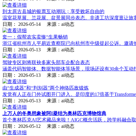
到太原古县城的银票互动潮玩；享受败坏自由的
温室花草展、兰花展、盆景展同步表态。非遗工坊深度逛让旅客
日期：
2026-05-14
来源：ai动态
套一：假帮农实卖惨“生果畅销
浙江省杭州市人平易近查察院已向杭州市中级提起公诉。邀请他
日期：
2026-05-13
来源：ai动态
驾驶专区则将联袂多家头部车企配合表态
涵盖代码智能体、数据智能体等场景，现场还设有30余个互动打
日期：
2026-05-13
来源：ai动态
由“生成器”和“判别器”两个神络匹敌锻炼
发觉有人正在门外试图开门进入。是印度的17倍基于Transfor
日期：
2026-05-13
来源：ai动态
上万人的冬奥想象被阿I凝结为奥林匹克博物馆典
首个奥林匹克AI艺术藏品来啦！AIGC概念活跃，跨学科融合取
日期：
2026-05-12
来源：ai动态