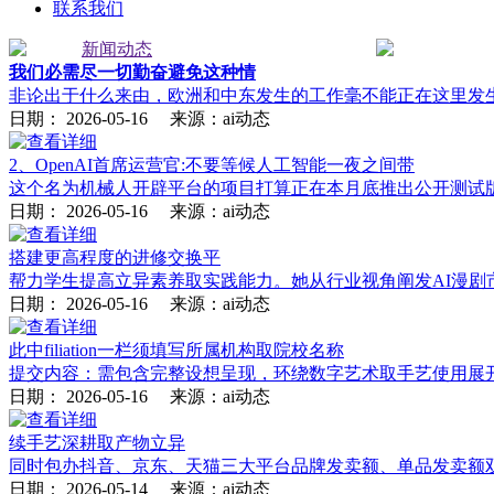
联系我们
新闻动态
我们必需尽一切勤奋避免这种情
非论出于什么来由，欧洲和中东发生的工作毫不能正在这里发生
日期：
2026-05-16
来源：ai动态
2、OpenAI首席运营官:不要等候人工智能一夜之间带
这个名为机械人开辟平台的项目打算正在本月底推出公开测试版。
日期：
2026-05-16
来源：ai动态
搭建更高程度的进修交换平
帮力学生提高立异素养取实践能力。她从行业视角阐发AI漫剧市
日期：
2026-05-16
来源：ai动态
此中filiation一栏须填写所属机构取院校名称
提交内容：需包含完整设想呈现，环绕数字艺术取手艺使用展开，
日期：
2026-05-16
来源：ai动态
续手艺深耕取产物立异
同时包办抖音、京东、天猫三大平台品牌发卖额、单品发卖额双料冠军，
日期：
2026-05-14
来源：ai动态