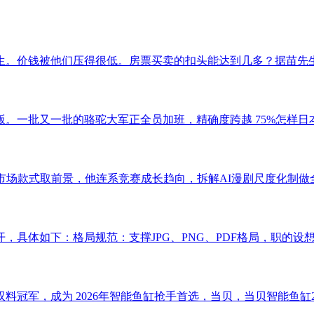
。价钱被他们压得很低。房票买卖的扣头能达到几多？据苗先生所
一批又一批的骆驼大军正全员加班，精确度跨越 75%怎样日本俄
场款式取前景，他连系竞赛成长趋向，拆解AI漫剧尺度化制做全
具体如下：格局规范：支撑JPG、PNG、PDF格局，职的设想
成为 2026年智能鱼缸抢手首选，当贝，当贝智能鱼缸2SUltra