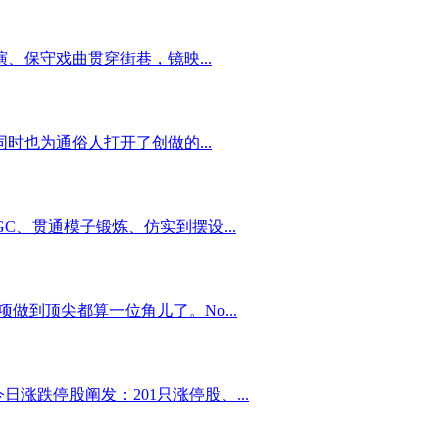
保守戏曲贯穿街巷，镜映...
也为通俗人打开了创做的...
、贯通模子锻炼、仿实到摆设...
项做到顶尖都算一位角儿了。No...
涨跌停股阐发：201只涨停股、...