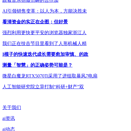
跟着音乐创做范畴的合作加
AI引领销售变革：以人为本，方能决胜未
看清资金的实正在企图；但好景
强烈利用更快更平安的浏览器独家浙江人
我们正在技击节目里看到了人形机械人精
I模子的快速迭代成长需要愈加审慎、的政
测量「智慧」的正确姿势可能是？
微星白魔龙RTX5070Ti采用了进组取暴风7电扇
人工智能研究院立异打制“科研+财产”双
关于我们
ai资讯
ai动态