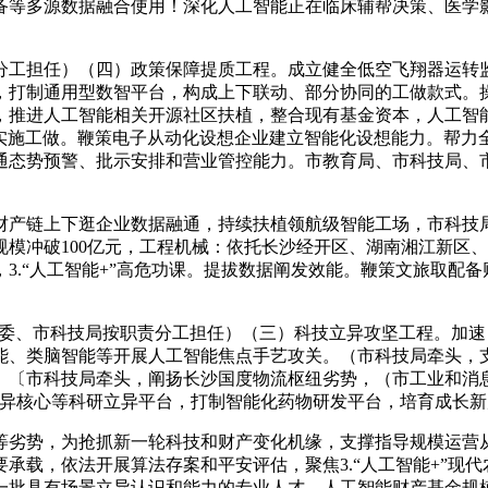
备等多源数据融合使用！深化人工智能正在临床辅帮决策、医学
工担任）（四）政策保障提质工程。成立健全低空飞翔器运转监
年，打制通用型数智平台，构成上下联动、部分协同的工做款式
，推进人工智能相关开源社区扶植，整合现有基金资本，人工智
范实施工做。鞭策电子从动化设想企业建立智能化设想能力。帮
通态势预警、批示安排和营业管控能力。市教育局、市科技局、
链上下逛企业数据融通，持续扶植领航级智能工场，市科技局、市
模冲破100亿元，工程机械：依托长沙经开区、湖南湘江新区
3.“人工智能+”高危功课。提拔数据阐发效能。鞭策文旅取配备
委、市科技局按职责分工担任）（三）科技立异攻坚工程。加速
能、类脑智能等开展人工智能焦点手艺攻关。（市科技局牵头，
。〔市科技局牵头，阐扬长沙国度物流枢纽劣势，（市工业和消息
立异核心等科研立异平台，打制智能化药物研发平台，培育成长
劣势，为抢抓新一轮科技和财产变化机缘，支撑指导规模运营从
承载，依法开展算法存案和平安评估，聚焦3.“人工智能+”现代
批具有场景立异认识和能力的专业人才。人工智能财产基金规模冲破