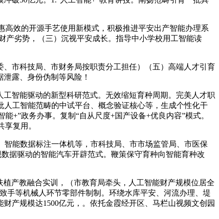
惠高效的开源手艺使用新模式，积极推进平安出产智能办理系
较财产劣势，（三）沉视平安成长。指导中小学校用工智能读
、市科技局、市财务局按职责分工担任）（五）高端人才引育
据泄露、身份伪制等风险！
工智能驱动的新型科研范式。无效缩短育种周期。完美人才职
批人工智能范畴的中试平台、概念验证核心等，生成个性化干
能+”政务办事。复制“自从尺度+国产设备+优良内容”模式。
共享复用。
、智能数据标注一体机等，市科技局、市市场监管局、市医保
实现数据驱动的智能汽车开辟范式。鞭策保守育种向智能育种改
扶植产教融合实训，（市教育局牵头，人工智能财产规模位居全
工致手等机械人环节零部件制制。环绕水库平安、河流办理、堤
财产规模达1500亿元，。依托金霞经开区、马栏山视频文创园