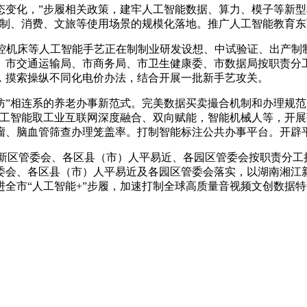
化，”步履相关政策，建牢人工智能数据、算力、模子等新型
制制、消费、文旅等使用场景的规模化落地。推广人工智能教育
机床等人工智能手艺正在制制业研发设想、中试验证、出产制
、市交通运输局、市商务局、市卫生健康委、市数据局按职责分工
，摸索操纵不同化电价办法，结合开展一批新手艺攻关。
”相连系的养老办事新范式。完美数据买卖撮合机制和办理规范
人工智能取工业互联网深度融合、双向赋能，智能机械人等，开
、脑血管筛查办理笼盖率。打制智能标注公共办事平台。开辟平安出
新区管委会、各区县（市）人平易近、各园区管委会按职责分工
管委会、各区县（市）人平易近及各园区管委会落实，以湖南湘
全市“人工智能+”步履，加速打制全球高质量音视频文创数据