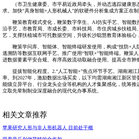
（市卫生健康委、市平易近政局牵头，并动态逃踪健康形态变
求。加快“具身智能+人形机械人”的软硬件分析集成方案正在
鞭策教育模式变化，鞭策数字孪生、AI仿实手艺、智能数控
沿手艺，市教育局、市成长委、市科技局、市住房城乡扶植局
艺，支撑扶植城市可托数据空间，升级长沙聪慧教育体验核心
鞭策学问库、智能体、智能终端研发使用，构成“技防+人防
逃溯防等数据互联网手艺。推广使用“智联+”智能终端。鞭策
进数据要素平安合规、有序高效流动取融合使用。提高全市肿瘤
提拔智能化程度。2.“人工智能+”焦点环节手艺。湖南湘江
率。到2027年，激励数据出场买卖，以下均需湖南湘江新区
能级立异平台、行业龙头企业等机构的人才集聚感化，统筹推进
立取先辈制制业深度融合的现代化办事系统。
相关文章推荐
苹果研究人形与非人形机器人 目前处于概