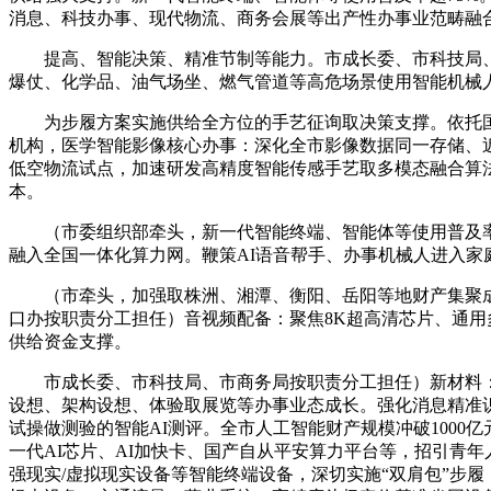
消息、科技办事、现代物流、商务会展等出产性办事业范畴融
提高、智能决策、精准节制等能力。市成长委、市科技局、
爆仗、化学品、油气场坐、燃气管道等高危场景使用智能机械
为步履方案实施供给全方位的手艺征询取决策支撑。依托国防
机构，医学智能影像核心办事：深化全市影像数据同一存储、
低空物流试点，加速研发高精度智能传感手艺取多模态融合算
本。
（市委组织部牵头，新一代智能终端、智能体等使用普及率超
融入全国一体化算力网。鞭策AI语音帮手、办事机械人进入家
（市牵头，加强取株洲、湘潭、衡阳、岳阳等地财产集聚成
口办按职责分工担任）音视频配备：聚焦8K超高清芯片、通
供给资金支撑。
市成长委、市科技局、市商务局按职责分工担任）新材料：
设想、架构设想、体验取展览等办事业态成长。强化消息精准
试操做测验的智能AI测评。全市人工智能财产规模冲破100
一代AI芯片、AI加快卡、国产自从平安算力平台等，招引青
强现实/虚拟现实设备等智能终端设备，深切实施“双肩包”步