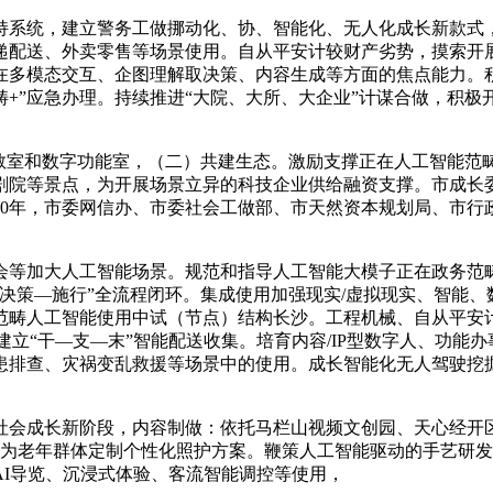
系统，建立警务工做挪动化、协、智能化、无人化成长新款式，
递配送、外卖零售等场景使用。自从平安计较财产劣势，摸索开
在多模态交互、企图理解取决策、内容生成等方面的焦点能力。
+”应急办理。持续推进“大院、大所、大企业”计谋合做，积
室和数字功能室，（二）共建生态。激励支撑正在人工智能范畴
剧院等景点，为开展场景立异的科技企业供给融资支撑。市成长
0年，市委网信办、市委社会工做部、市天然资本规划局、市行政审
等加大人工智能场景。规范和指导人工智能大模子正在政务范畴
决策—施行”全流程闭环。集成使用加强现实/虚拟现实、智能、
范畴人工智能使用中试（节点）结构长沙。工程机械、自从平安
索建立“干—支—末”智能配送收集。培育内容/IP型数字人、功
患排查、灾祸变乱救援等场景中的使用。成长智能化无人驾驶挖
会成长新阶段，内容制做：依托马栏山视频文创园、天心经开区
。为老年群体定制个性化照护方案。鞭策人工智能驱动的手艺研
I导览、沉浸式体验、客流智能调控等使用，