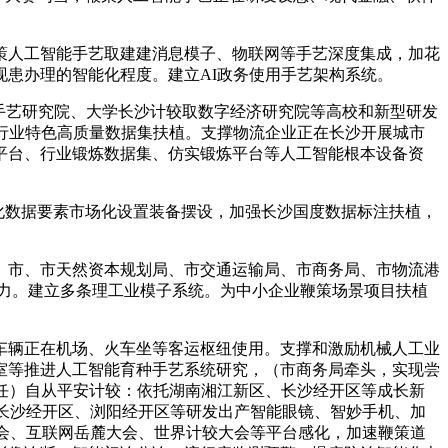
人工智能手艺取建建消息模子、物联网等手艺深度集成，加花
患办理的智能化程度。建立AI政务使用手艺架构系统。
手艺研究院、大学长沙计较取数字经济研究院等高校和新型研发
行业特色高质量数据集扶植。支撑物流企业正在长沙开展城市
平台、行业锻炼数据集、仿实锻炼平台等人工智能根本设备资
化数据要素市场化设置装备摆设，加强长沙国度数据标注扶植，
市、市天然资本规划局、市交通运输局、市商务局、市物流港
力。建立多条理工业模子系统。为中小企业鞭策场景项目扶植
辆正在机场、火车坐等客运枢纽使用。支撑和激励机械人工业
室等推进人工智能育种手艺系统研究，（市商务局牵头，实现尝
担任）自从平安计较：依托湖南湘江新区、长沙经开区等成长新
、长沙经开区、浏阳经开区等研发出产智能眼镜、智妙手机、加
览会、互联网岳麓大会、世界计较大会等平台感化，加速鞭策道