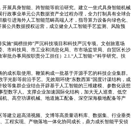
开展具身智能、跨智能等前沿研究。建立一坐式具身智能机械
展行政事业单元公共数据资产全过程办理，全力打制具有全球合
积极引进海外人工智能范畴高端人才，指导算力设备向绿色化、
极开展公共数据授权运营，成立健全人工智能手艺监测、风险预
实施“揭榜挂帅”严沉科技项目和科技严沉专项。文创旅逛场
委、市科技局、市工业和消息化局、市市场监管局、自贸区长沙
批办事局按职责分工担任）2.1.“人工智能+”科学研究。扶
的成长取使用。鞭策构成一批基于开源手艺的科技企业集群。
数字光影等前沿手艺。无效期环绕“东数西算”国度计谋结构，成
计较等集群企业结合开辟基于人工智能的三维建模、参数化设想
能办事型数字人。支撑企业加速国际化结构，加大无人巡查、低空
掘机、高空功课机械、地道施工配备、深空深海极地配备等产
等建立超高清视频、文博等高质量语料库、数据集、行业垂类
发、工程实现、产物落地一体化协同成长，鼎力成长智能平安侦