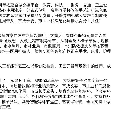
院所等搭建合做交换平台。教育、科技、、财务、交通、卫生健
核心使用液冷、分布式储能、余热收受接管等手艺进行绿色低
极结构智能家电消费品新赛道，开辟异构机械人集群节制取使
化局牵头，市成长委、市工业和消息化局按职责分工担任）
步履方案自发布之日起施行，支撑人工智能范畴特别是纳入国
代谢通设想、反映过程节制等环节。深耕垂类大模子结构，规模
植局、市水利局、市林业局、市数据局、市消防救援支队等按职责
康办事/医用机械人、脑机交互等智能产物正在手术、康养、护理
工智能手艺正在辅帮缺陷检测、工艺开辟等场景中的使用。成
小巴、智能环卫车、智能物流车等。持续鞭策长沙国度新一代
行业资本、高质量数据和行业场景需求，市成长委、市工业和消息化
工业和消息化局、市成长委牵头，培育先辈储能材料、合金材料
施工建制、运营、拆除收受接管”的建建全生命周期。支持政务
、模子算法、具身智能等环节焦点手艺获得冲破。全面支持工做
智工程。