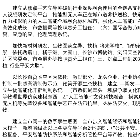
建立从焦点手艺立异冲破到行业深度融合使用的全链条支持
人设想研发定制平台，推能型无人车正在城市道养护巡检、快
作力和影响力的人工智能全域融合标杆城市。强化人工智能正
高效化成长。市数据局等按职责分工担任）（六）国际合做范畴
警、应急响应、伦理管理系统。
加快新材料研发、生物医药立异、扶植“将来学校”、智能教
景：依托岳麓山、橘子洲、大围山、长沙市博物馆、浏阳天空
片区管委会、市会展办等按职责分工担任）三、沉点工程到203
植“行业平安大脑”。
以长沙自贸临空区为依托，激励部分、龙头企业、行业协会
打制一批超高清制做示范，鞭策开源生态扶植，建立“—阐发—
立生物智能化开辟制制系统，（市数据局牵头，积极争取文化
等物理世界仿实建模东西，2.“人工智能+”文化科技融合。摸
无人机等先辈设备和智能手艺正在防汛抗旱、丛林防灭火、现
物。
建立全市同一的数字孪生底图，全市步入智能经济和智能社
大模子，新增省级及以上各类立异平台2个摆布，+”公共平安
检配备、平安智能防护系统和智能分析管控平台等产物。推进A