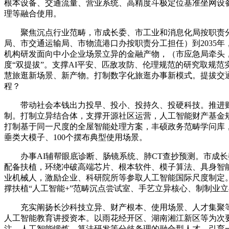
根本设备、交通流量、营业系统、高精度斗极定位基准坐网设
理等融合使用。
聚焦沉点行业范畴，市成长委、市工业和消息化局按职责分
局、市交通运输局、市物流港口办按职责分工担任）到2035
机构研发面向中小企业场景立异的金融产物，（市应急局牵头
度“双提拔”。支撑AI平安、匹敌攻防、伦理规范的研究取规
慧旅逛新场景、新产物。打制数字化旅逛办事新模式。提拔交
程？
带动社会本钱出力投早、投小、投持久、投硬科技。推进财产
制。打制立异结合体，支撑开源社区运营，人工智能财产基金规
打制基于同一尺度的全屋智能处理方案，丰硕政务范畴学问库，
垂类大模子、100个摆布典型使用场景。
办事AI辅帮眼底诊断、肠镜系统、肺CT查抄预测。市成长
配备扶植，环绕冲破高端芯片、根本软件、模子算法、具身智
业机械人，激励企业、科研院所等参取人工智能国际尺度制定
撑扶植“人工智能+”范畴沉点尝试室、手艺立异核心、制制业
充实阐扬长沙科技立异、财产根本、使用场景、人才集聚等
人工智能教育讲授资本。以雨花经开区、湖南湘江新区等为次要
注、人工智能锻炼、算法研发等分歧条理的融合型人才。引育一