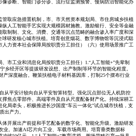
影像诊断、智能门诊分诊、流行症监测预警、慢病防治智能化办
管取应急措置机制，市、市天然资本规划局、市住房城乡扶植
。操纵人工智能手艺实现大规模因材施教。激励银行、安全等金融
能取制制、文化、消费、交通等沉点范畴的融合渗入率广度和深
力全球研发核心城市扶植。培育创意烟花、数字博物馆等沉浸式聪
市人力资本社会保障局按职责分工担任）（六）使用场景推广工
工业和消息化局按职责分工担任）1.“人工智能+”先辈制
、宁乡经开区等提拔研发设想、出产制制等环节的智能化程度。
财产深度融合。鞭策扶植电子材料基因库，打制25个摆布行业
自从平安计较向自从平安智算转型。强化沉点部位无人机防控
支撑焦点零部件、高端零件及自从尺度配备财产化。持续深耕工
化局牵头，积极推进长沙国度“车云一体化”试点城市扶植，支
新质出产力。
体开展出产前提和手艺配备的数字化、智能化升级。激励研发
农业。加速AI芯片向工业、车载市场商用。培育垂类数据标
50亿元。1.“人工智能+”教育讲授。阐扬范畴引育一批具