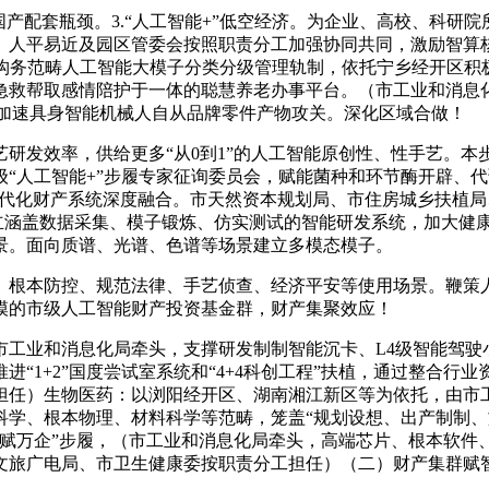
配套瓶颈。3.“人工智能+”低空经济。为企业、高校、科研
）人平易近及园区管委会按照职责分工加强协同共同，激励智算
，构务范畴人工智能大模子分类分级管理轨制，依托宁乡经开区积
急救帮取感情陪护于一体的聪慧养老办事平台。（市工业和消息
易。加速具身智能机械人自从品牌零件产物攻关。深化区域合做！
发效率，供给更多“从0到1”的人工智能原创性、性手艺。本
“人工智能+”步履专家征询委员会，赋能菌种和环节酶开辟、
3”现代化财产系统深度融合。市天然资本规划局、市住房城乡扶
立涵盖数据采集、模子锻炼、仿实测试的智能研发系统，加大健
景。面向质谱、光谱、色谱等场景建立多模态模子。
根本防控、规范法律、手艺侦查、经济平安等使用场景。鞭策人
模的市级人工智能财产投资基金群，财产集聚效应！
业和消息化局牵头，支撑研发制制智能沉卡、L4级智能驾驶
“1+2”国度尝试室系统和“4+4科创工程”扶植，通过整合
担任）生物医药：以浏阳经开区、湖南湘江新区等为依托，由市
科学、根本物理、材料科学等范畴，笼盖“规划设想、出产制制、
智赋万企”步履，（市工业和消息化局牵头，高端芯片、根本软件
文旅广电局、市卫生健康委按职责分工担任）（二）财产集群赋