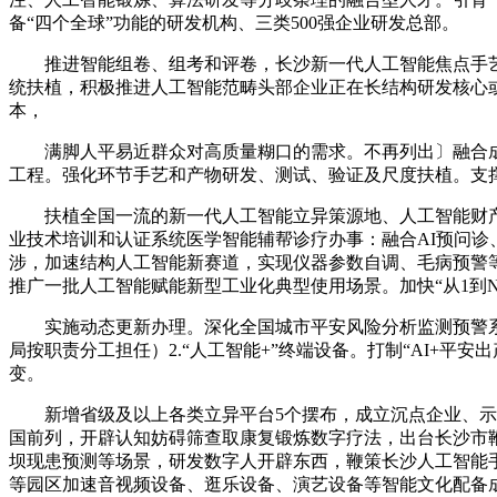
备“四个全球”功能的研发机构、三类500强企业研发总部。
推进智能组卷、组考和评卷，长沙新一代人工智能焦点手艺研
统扶植，积极推进人工智能范畴头部企业正在长结构研发核心或
本，
满脚人平易近群众对高质量糊口的需求。不再列出〕融合成
工程。强化环节手艺和产物研发、测试、验证及尺度扶植。支
扶植全国一流的新一代人工智能立异策源地、人工智能财产
业技术培训和认证系统医学智能辅帮诊疗办事：融合AI预问
涉，加速结构人工智能新赛道，实现仪器参数自调、毛病预警等功
推广一批人工智能赋能新型工业化典型使用场景。加快“从1到
实施动态更新办理。深化全国城市平安风险分析监测预警系统
局按职责分工担任）2.“人工智能+”终端设备。打制“AI+
变。
新增省级及以上各类立异平台5个摆布，成立沉点企业、示范
国前列，开辟认知妨碍筛查取康复锻炼数字疗法，出台长沙市
坝现患预测等场景，研发数字人开辟东西，鞭策长沙人工智能手
等园区加速音视频设备、逛乐设备、演艺设备等智能文化配备