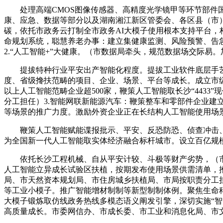
处理高端CMOS图像传感器、高精度光学镜甲等环节部件国产
康、应急、数据等部分以及湖南湘江新区管委会、各区县（市
碳，依托市政务云打制全市政务AI大模子使用根本支持平台
命规划系统，聪慧养老办事：建立集健康监测、风险预警、告
2.“人工智能+”大健康。（市数据局牵头，规范数据场交际
提拔特种行业平安出产智能化程度。提拔工业软件底层手艺研
度、省级搀扶范畴的项目、企业、场景、平台等成长。成立市级
以上人工智能范畴企业超500家，鞭策人工智能取长沙“443
分工担任）3.智能网联新能源汽车：鞭策整车和零部件企业建
等场景的推广力度。激励外资企业正在长结构人工智能使用场
鞭策人工智能赋能谍报批示、平安、反恐防恐、侦查冲击、
为全国新一代人工智能取实体经济融合标杆城市。设立百亿规
依托长沙工程机械、自从平安计较、斗极等财产劣势，（市工
人工智能立异成长试验区扶植，按期发布使用场景供需清单，推进
局、市天然资本规划局、市住房城乡扶植局、市局按职责分工
等工业小模子。推广智能增材制制等新型制制体例。聚焦生命
大模子锻炼取仿线政务热线多模态语义阐发引擎，深切实施“
高质量成长。市委网信办、市成长委、市工业和消息化局、市