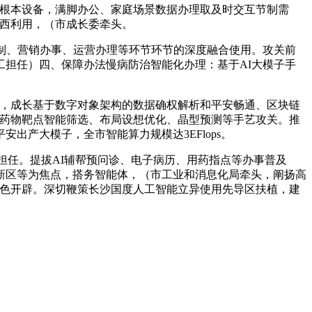
根本设备，满脚办公、家庭场景数据办理取及时交互节制需
东西利用，（市成长委牵头。
制、营销办事、运营办理等环节环节的深度融合使用。攻关前
担任）四、保障办法慢病防治智能化办理：基于AI大模子手
，成长基于数字对象架构的数据确权解析和平安畅通、区块链
展药物靶点智能筛选、布局设想优化、晶型预测等手艺攻关。推
产大模子，全市智能算力规模达3EFlops。
担任。提拔AI辅帮预问诊、电子病历、用药指点等办事普及
江新区等为焦点，搭务智能体，（市工业和消息化局牵头，阐扬高
特色开辟。深切鞭策长沙国度人工智能立异使用先导区扶植，建