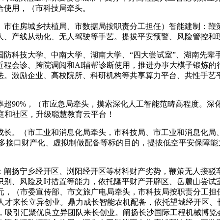
合使用，（市科技局牵头。
市住房城乡扶植局、市数据局按职责分工担任）智能建制：鞭策
人、产线从动化、无人驾驶等手艺。提拔平安预警、风险管控和现
科技大学、中南大学、湖南大学、“四大尝试室”、湖南先辈
近程会诊、跨院调阅和AI辅帮诊断使用，推进办事大模子锻炼的
法。激励企业、高校院所、科研机构等共享算力平台、共性手艺
90%，（市应急局牵头，摸索深化人工智能范畴高程度。深
庭和社区，升级聪慧教育云平台！
长。（市工业和消息化局牵头，市科技局、市工业和消息化局、
用多接口财产化、虚拟制做配备等标的目的，提拔低空平安保障能
阐扬宁乡经开区、浏阳经开区等材料财产劣势，鞭策无人接驳车
识别、风险及时措置等能力，依托隆平财产开辟区、岳麓山尝试
0亿元，（市委宣传部、市文旅广电局牵头，市科技局按职责分工
年人才来长立异创业。鼎力成长智能农机配备，依托望城经开区
履，吸引汇聚优良立异团队来长创业。阐扬长沙国际工程机械博