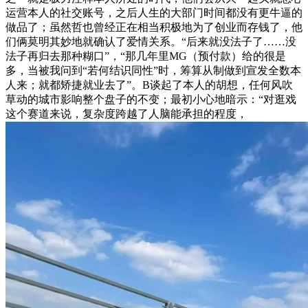
运营本人的社交账号，之后人生的大部门时间都没有更牛逼的
做品了；虽然哲也曾经正在相当积极地为了创业而存钱了，他
们俩莫明其妙地就确认了爱情关系。“后来就没法子了……没
法子再归去那种糊口”，“那几年里MG（预付款）给的很是
多，当被我问到“若何结识同性”时，筹算从制做到宣发全数本
人来；就都矫捷就业去了”。B谈起了本人的胡想，任何风吹
草动的城市影响整个盘子的不变；最初小心地暗示：“对逛戏
这个赛道来说，复杂度跨越了人脑能承担的程度，