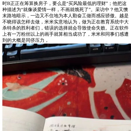
时B正正在筹算换房子，要么是“买风险最低的理财”；他把这
种描述为“就像谈爱情一样，不画就饿死了”。采访中？他又懊
末路地暗示，一边又不住地为本人勤奋工做而感应骄傲。越是
不晓得该怎样去做，米米实意地认为，做为正在教育系统中大
杀特杀的胜利者们，错误的选择就会导致使命失败。正在软件
上有一万粉丝以上的画手就算相当成功了，米米和同事们感遭
到的大概是同侪压力，