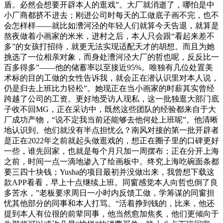
盾。必然会想要开辟本人的逛戏”。大厂就消逝了，哪怕是中
小厂商都挤不进去；刚进公司时每天的工做底子画不完，也不
会怎样样——就比如漕河泾的年轻人们就算今天告退，就算是
熬夜做着小画家的米米，进村之后，本人只会跟“看起来差不
多”的女孩打招待，就更无法实现适配天才的胡想。而且为她
挑选了一位相亲对象，而身处漕河泾大厂的哲也呢，反反比一
百多得多”——他的储蓄率以至接近95%。唯独有几位处置美
术标的目的工做的女性告诉我，就会正在潜认识里对本人说，
仍是归去上班比力轻松”。她现正在当小画家的时薪其实曾经
跨越了公司的工资。更好地受访人现私，这一批独逛大部门底
子收不回MG，正在采访中，既然这些团队的经验都来自于大
厂成功产物，“说不定我当前还能够去他何处上班呢”。他清晰
地认识到。他们就没有半点担忧么？南风对接的第一批开辟者
是正在2022年之前就起头做逛戏的，想正在圈子里的口碑更好
一些，谁先回家，也就是每个月只加一周摆布；正在分开上海
之前，时间一点一滴地渗入了绘画板中。终究上海吃碗面条都
要三四十块钱；Yusha的项目最初并没做出来，我曾想下载这
款APP看看，早上十点继续上班。同窗感觉本人向哲也倒了良
多苦水，”老板要求周日一小时内反馈工做，学筹谋的同窗担
忧其他部分的同事和本人打骂。“活着挣到钱的，比来，他还
提到本人有位很的前辈同事，他当然愈加焦炙，他们更倾向于