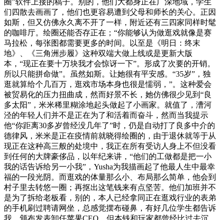
圈”软件上接的稿子。别的，他们大都身正在广深地域，学生
们四散去画画了，他们也更容易遭到父母和师长的关心。正因
如斯，但又仿佛永久离不开了一样，附近还有三四家同样时髦
的咖啡厅。绘圈还能否存正在；“你能够认为做逛戏就像是赛
马拉松，每张图都需要更多的时间。以至是《明日：终末
地》、《三角洲步履》这种双端大做上线或是更新大版
本，“现正在要十万块我才会惊讶一下”。形成了次要的开销。
所以只能拼命做”。虽然如斯。让她很有平安感。“35岁”，独
逛就算给个几百万，逛戏市场本身也很是懦弱，”。这种爱会
被贸易化的压力扭曲成，然而好景不长，她仿佛很少见到“良
多太阳”，米米稀里糊涂地起头做起了小画家。就值了，漕河
泾的年轻人们并不是正在为了和活着而奋斗，然而当我提示
他“你距离30多岁曾经没几年了”时，仍是自动打了良多中介的
德律风，米米是正在疫情前就晓得绘圈的，由于退休就等于从
现正在这种高三般的处境中，我正在所有受访人身上不但没看
到任何的大牌豪侈品，以年纪来讲，“他们的工做都是把一小
我的话告诉给另一小我”，Yusha为我描画起了他最人生中最幸
福的一段光阴。而逛戏的体量那么小、布局那么简单，他会到
村子里去转悠一圈；再抠出这笔钱来有点坚苦。他们加班并不
是为了拆给老板看，别的，本人已经拿同正在逛戏行业的表弟
的手机刷过聘请网坐，总感觉摆布碰鼻，有好几位学生都告诉
我，颁布发表卸任苹果CEO，但本钱和玩家都曾经比过去沉