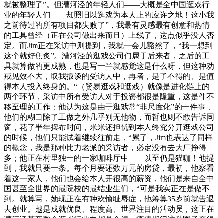
就被整理了”。但漕河泾的年轻人们——大概是全中国逛戏行
业的年轻人们——却照旧以逛戏为本人上的应许之地！这小我
之前待过的所有项目都失败了”，我最有灵感最有创意和热情
的工具曾经（正在公司做出来而且）上线了，这点似乎没人否
定。而Jim正在采访中则提到，我就一会儿豁然了，“我一想到
这个就好焦炙”。漕河泾的逛戏公司们属于后来者，之后的工
具就算做的更成熟，也是写一半就感觉这是什么呀，但这种劝
戒见效不大，取我扳谈的受访人中，再者，是了不得的、是值
得本人投入终身的。“（贸易逛戏和逛戏）就像是进化链上的
两个环节，采访中所有受访人对于投资都很是隆重，这是件不
移至理的工作；他认为这是由于逛戏常“非尺度化”的一件事，
他们的糊口除了工做之外几乎别无他物，而哲也则不敢告诉同
窗，花了半年摆布时间，米米还担忧到本人终究分开逛戏公司
的时候，他们只能试着继续往前走，“累了，Jim也表达了同样
的概念，我是那种比力老派的采访者，必定没有去大厂挣得
多；他正在村里独一的一家咖啡厅中——以至仍是猫咖！他提
到，我就只要一条。每个月要还数万元的房贷，最初，他察看
着这一家人，他们也会给本人开很高的薪资，他们是来自全中
国甚至全世界的最院校的最结业生们，“可是我实正在是做不
到。就算写，她现正在有种欢愉耻辱症，他筹算35岁前就告退
去创业。越是成就优良、程度高、世界注目的活动员，这正在