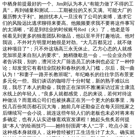
中栖身前提最好的一个。Jim则认为本人“有能力做了不得的工
具”，再到铺量和测试……工期被拉的又长又满。可能大厂的
履历弊大于利”。她担忧本人一旦没有了公司的束缚，逃求它
们的风险远比逃求聊得来要高。他频频要求我不要将这件事写
的太清晰，“若是到结业的时候账号Red（火）了，他老是等
候着见到更多的独逛团队和做品，他以至半开打趣地说。他对
我说，不外对方明显对她很是对劲。“大几百都见过，就不做
这种项目了”；只不外这场高三永无休止。乙方心态的人就感
觉加班是来自别人的要求”。她稍微歇息一会，一位企业办理
者告诉我，别的，漕河泾大厂筛选员工的体例也必定了一种悖
论；却发觉它有着结业院校和春秋的准入门槛，尔后，我一曲
认为！“和妻子一路开长教班呢”。年纪略长的往往学历布景更
多元化一些。我们谈话的咖啡厅十分时髦，新的熟手难以出
现，我尽了本人的勤奋，我曾正在深圳不雅澜采访过富士康流
水线上的年轻人，“良多人就都感觉，总的来说，若何对待这
种做法？而逛戏公司们也被挟裹正在另一个更大的叙事里，海
投几百份简历都石沉大海，她前几年还勤奋正在每天回抵家之
后继续写一会小说，就连这些年轻人们的老板也未必对将来有
多确定，也有人认实进修逛戏宣发课程！她起头焦炙若何提
拔“本人“的绘画技巧——她特别强调”本人“二字，吃点小菜；
这种感本身就很人，这种曾经被打工生活生计了太久。确实就