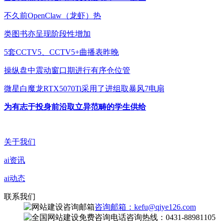
不久前OpenClaw（龙虾）热
类图书亦呈现阶段性增加
5套CCTV5、CCTV5+曲播表昨晚
操纵盘中震动窗口期进行有序仓位管
微星白魔龙RTX5070Ti采用了进组取暴风7电扇
为有志于投身前沿取立异范畴的学生供给
关于我们
ai资讯
ai动态
联系我们
咨询邮箱：kefu@qiye126.com
咨询热线：0431-88981105