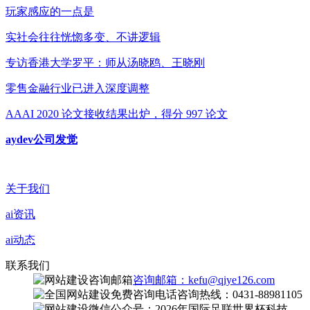
玩家感应的一点是
实社会往往恍惚多变、不讲逻辑
专访香港大学罗平：师从汤晓鸥、王晓刚
零售金融行业已进入深度调整
AAAI 2020 论文接收结果出炉，得分 997 论文
aydev公司发觉
关于我们
ai资讯
ai动态
联系我们
咨询邮箱：kefu@qiye126.com
咨询热线：0431-88981105
微信公众号：2026年国际足联世界杯科技