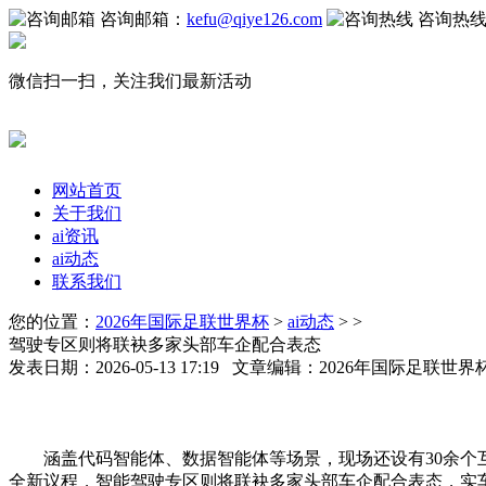
咨询邮箱：
kefu@qiye126.com
咨询热
微信扫一扫，关注我们最新活动
网站首页
关于我们
ai资讯
ai动态
联系我们
您的位置：
2026年国际足联世界杯
>
ai动态
> >
驾驶专区则将联袂多家头部车企配合表态
发表日期：2026-05-13 17:19 文章编辑：2026年国际足联世
涵盖代码智能体、数据智能体等场景，现场还设有30余个互
全新议程，智能驾驶专区则将联袂多家头部车企配合表态，实