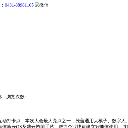
线：
0431-88981105
界杯 浏览次数:
动打卡点，本次大会最大亮点之一，笼盖通用大模子、数字人、
车体验云OS及端云协同手艺。帮力企业快速建立智能体使用。