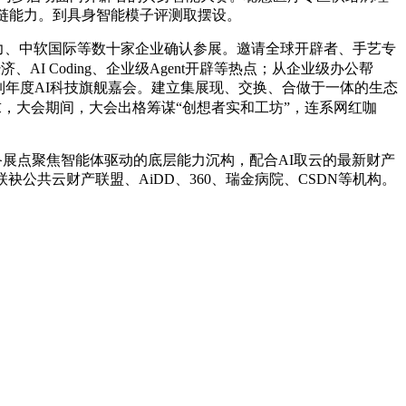
全链能力。到具身智能模子评测取摆设。
力、中软国际等数十家企业确认参展。邀请全球开辟者、手艺专
济、AI Coding、企业级Agent开辟等热点；从企业级办公帮
制年度AI科技旗舰嘉会。建立集展现、交换、合做于一体的生态
，大会期间，大会出格筹谋“创想者实和工坊”，连系网红咖
备展点聚焦智能体驱动的底层能力沉构，配合AI取云的最新财产
公共云财产联盟、AiDD、360、瑞金病院、CSDN等机构。