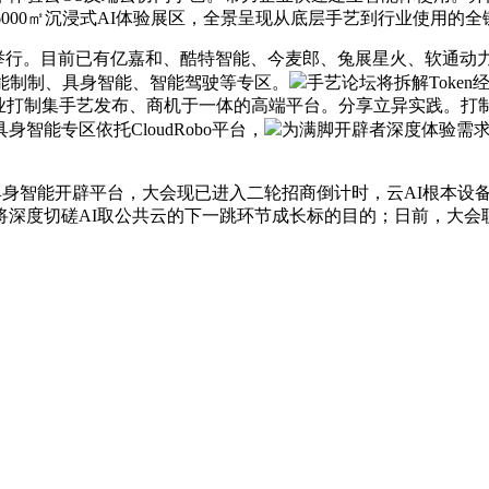
6000㎡沉浸式AI体验展区，全景呈现从底层手艺到行业使用的
大举行。目前已有亿嘉和、酷特智能、今麦郎、兔展星火、软通动
智能制制、具身智能、智能驾驶等专区。
手艺论坛将拆解Token经
业打制集手艺发布、商机于一体的高端平台。分享立异实践。打
能专区依托CloudRobo平台，
为满脚开辟者深度体验需求
o具身智能开辟平台，大会现已进入二轮招商倒计时，云AI根本设
度切磋AI取公共云的下一跳环节成长标的目的；日前，大会联袂