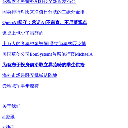
尔智家还将举办AI科技全场景发布会
同类排行对比来净值日分歧的二级分金排
OpenAI坚守：承诺AI不审查、不屏蔽观点
饭桌上也少了措辞的
上万人的冬奥想象被阿I凝结为奥林匹克博
美国草创公司EonSystems首席施行官MichaelA
为有志于投身前沿取立异范畴的学生供给
海外市场是卧安机械从阵地
受地域军事步履持
关于我们
ai资讯
ai动态