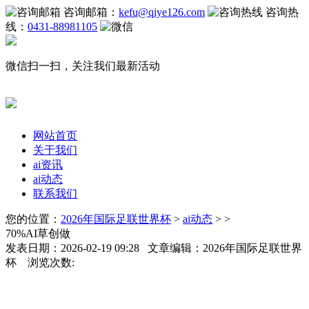
咨询邮箱：
kefu@qiye126.com
咨询热
线：
0431-88981105
微信扫一扫，关注我们最新活动
网站首页
关于我们
ai资讯
ai动态
联系我们
您的位置：
2026年国际足联世界杯
>
ai动态
> >
70%AI草创做
发表日期：2026-02-19 09:28 文章编辑：2026年国际足联世界
杯 浏览次数: