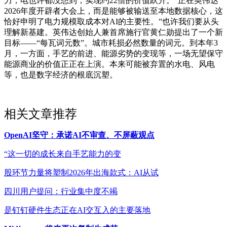
力，电也许都没想到，实现约22倍的价值跃升。”正在英伟达
2026年度开辟者大会上，而是能够被输送至本地数据核心，这
恰好申明了电力规模取成本对AI的主要性。”也许我们要从头
理解新基建。英伟达创始人兼首席施行官黄仁勋提出了一个新
目标——“每瓦词元数”。城市耗损必然数量的词元。到本年3
月，一方面，手艺的前进、能源劣势的变现等，一场无望保守
能源商业的价值正正在上演。本来可能被弃置的水电、风电
等，也是数字经济的根底沉塑。
相关文章推荐
OpenAI坚守：承诺AI不审查、不屏蔽观点
“这一切的成长来自手艺能力的变
股环节力量将塑制2026年出海款式：AI从试
四川用户提问：行业集中度不竭
是钉钉硬件生态正在AI交互入的主要落地