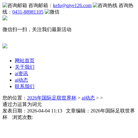
咨询邮箱：
kefu@qiye126.com
咨询热
线：
0431-88981105
微信扫一扫，关注我们最新活动
网站首页
关于我们
ai资讯
ai动态
联系我们
您的位置：
2026年国际足联世界杯
>
ai动态
> >
通过力运算为词元
发表日期：2026-04-04 11:13 文章编辑：2026年国际足联世界
杯 浏览次数: